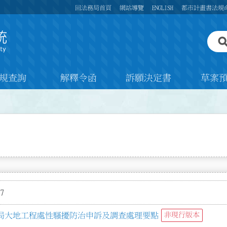
回法務局首頁
網站導覽
ENGLISH
都市計畫書法規
規查詢
解釋令函
訴願決定書
草案
7
局大地工程處性騷擾防治申訴及調查處理要點
非現行版本