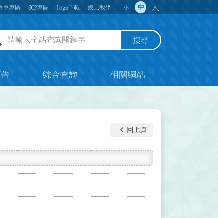
大
中
命令專區
SOP專區
logo下載
線上教學
小
全站查詢關鍵字欄位
搜尋
預告
綜合查詢
相關網站
keyboard_arrow_left
回上頁