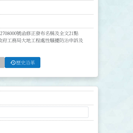
08000號函修正發布名稱及全文21點

政府工務局大地工程處性騷擾防治申訴及
history
歷史沿革