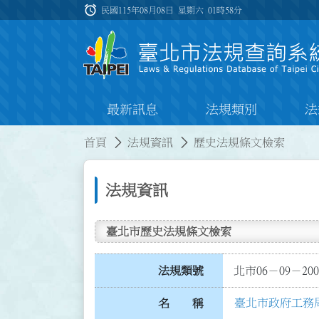
跳到主要內容
alarm
:::
民國115年08月08日 星期六
01時58分
最新訊息
法規類別
法
:::
:::
首頁
法規資訊
歷史法規條文檢索
法規資訊
臺北市歷史法規條文檢索
法規類號
北市06－09－200
臺北市政府工務
名 稱