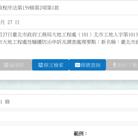
程序法第159條第2項第1款
 月 27 日
月27日臺北市政府工務局大地工程處（101）北市工地人字第101327
市大地工程處性騷擾防治申訴及調查處理要點；新名稱：臺北市
apps
tune
pin
file_download
編章節
條文檢索
條號查詢
附件下載
1 條
範例：