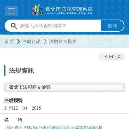
跳到主要內容
展開選單
全站查詢關鍵字欄位
搜尋
:::
:::
首頁
法規資訊
法規條文檢索
keyboard_arrow_left
回上頁
法規資訊
臺北市法規條文檢索
法規類號
北市22－04－2015
名 稱
(廢)
臺北市政府府級任務編組委員遴選作業原則