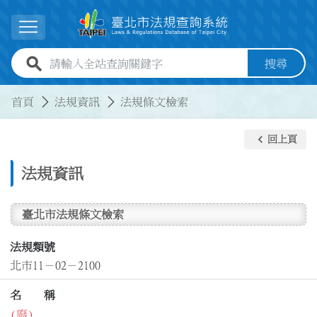
跳到主要內容
展開選單
全站查詢關鍵字欄位
搜尋
:::
:::
首頁
法規資訊
法規條文檢索
keyboard_arrow_left
回上頁
法規資訊
臺北市法規條文檢索
法規類號
北市11－02－2100
名 稱
(廢)