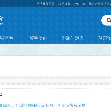
回法務局首頁
網站導覽
ENGLISH
都市計畫書法規
規查詢
解釋令函
訴願決定書
草案
2
事務所工作場所性騷擾防治措施、申訴及懲戒要點