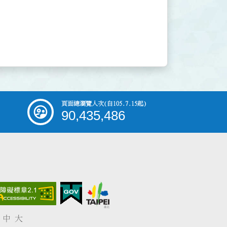
頁面總瀏覽人次
(自105.7.15起)
90,435,486
中
大