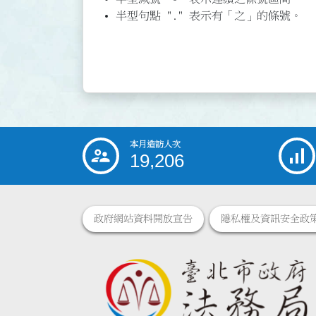
半型句點 "." 表示有「之」的條號。
本月造訪人次
:::
19,206
政府網站資料開放宣告
隱私權及資訊安全政