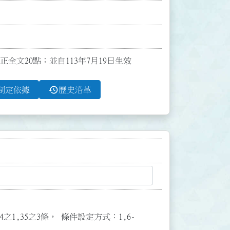
正全文20點；並自113年7月19日生效
history
制定依據
歷史沿革
3,34之1,35之3條， 條件設定方式：1,6-