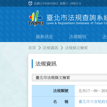
跳到主要內容
alarm
:::
民國115年08月08日 星期六
16時51分
最新訊息
法規類別
法
:::
:::
首頁
法規資訊
法規條文檢索
法規資訊
臺北市法規條文檢索
法規類號
北市17－09－203
臺北市大安地政
名 稱