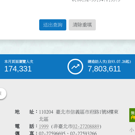
送出查詢
清除重填
本月頁面瀏覽人次
總造訪人次
(自93.07.26起)
174,331
7,803,611
策
地 址
110204 臺北市信義區市府路1號8樓東
北區
電 話
1999
(非臺北市
02-27208889
)
小
傳 真
02-27596695、02-27593266