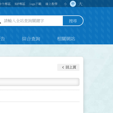
大
中
命令專區
SOP專區
logo下載
線上教學
小
全站查詢關鍵字欄位
搜尋
預告
綜合查詢
相關網站
keyboard_arrow_left
回上頁