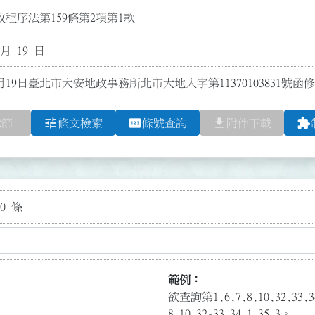
程序法第159條第2項第1款
 月 19 日
月19日臺北市大安地政事務所北市大地人字第11370103831號函修
tune
pin
file_download
extension
章節
條文檢索
條號查詢
附件下載
0 條
範例：
欲查詢第1,6,7,8,10,32,3
8,10,32-33,34.1,35.3。