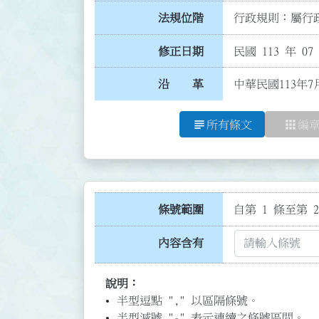
法規位階
行政規則：屬行政
修正日期
民國 113 年 07
沿 革
中華民國113年7
subject
apps
所有條文
編
條號範圍
自第 1 條至第 2
內容含有
說明：
半型逗點 "," 以區隔條號。
半型減號 "-" 表示連續之條號區間。