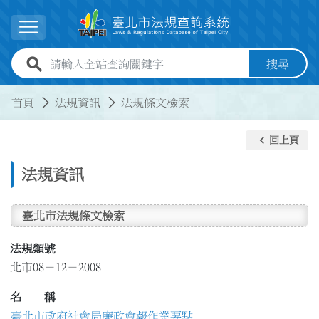
跳到主要內容
展開選單
全站查詢關鍵字欄位
搜尋
:::
:::
首頁
法規資訊
法規條文檢索
keyboard_arrow_left
回上頁
法規資訊
臺北市法規條文檢索
法規類號
北市08－12－2008
名 稱
臺北市政府社會局廉政會報作業要點