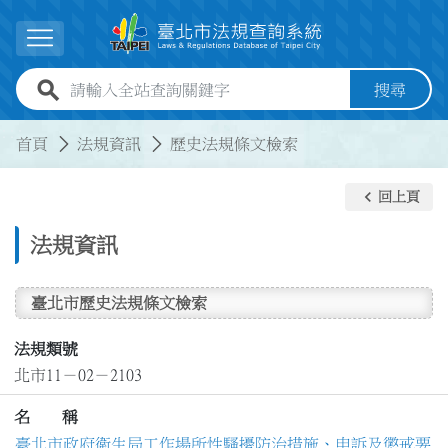
跳到主要內容
展開選單
全站查詢關鍵字欄位
搜尋
:::
:::
首頁
法規資訊
歷史法規條文檢索
keyboard_arrow_left
回上頁
法規資訊
臺北市歷史法規條文檢索
法規類號
北市11－02－2103
名 稱
臺北市政府衛生局工作場所性騷擾防治措施、申訴及懲戒要