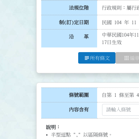
法規位階
行政規則：屬行政
制(訂)定日期
民國 104 年 11
中華民國104年1
沿 革
17日生效
subject
apps
所有條文
編
條號範圍
自第 1 條至第 4
內容含有
說明：
半型逗點 "," 以區隔條號。