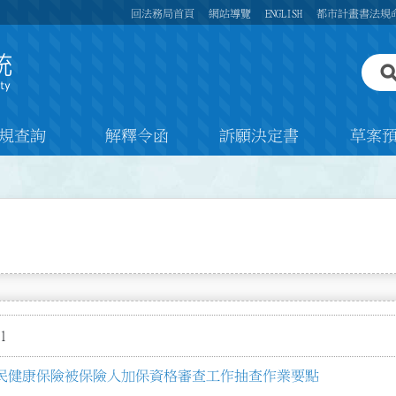
回法務局首頁
網站導覽
ENGLISH
都市計畫書法規
規查詢
解釋令函
訴願決定書
草案
1
民健康保險被保險人加保資格審查工作抽查作業要點