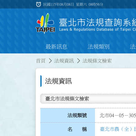
跳到主要內容
alarm
:::
民國115年08月08日 星期六
08時56分
最新訊息
法規類別
法
:::
:::
首頁
法規資訊
法規條文檢索
法規資訊
臺北市法規條文檢索
法規類號
北市04－05－305
臺北市農（全）
名 稱