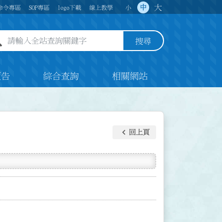
大
中
命令專區
SOP專區
logo下載
線上教學
小
全站查詢關鍵字欄位
搜尋
預告
綜合查詢
相關網站
keyboard_arrow_left
回上頁