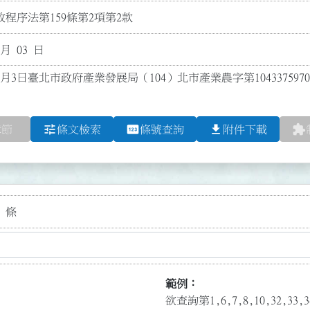
程序法第159條第2項第2款
 月 03 日
1月3日臺北市政府產業發展局（104）北市產業農字第104337597
tune
pin
file_download
extension
章節
條文檢索
條號查詢
附件下載
 條
範例：
欲查詢第1,6,7,8,10,32,3