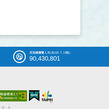
頁面總瀏覽人次
(自105.7.15起)
90,430,801
中
大