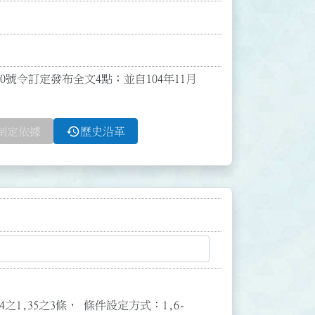
00號令訂定發布全文4點；並自104年11月
history
制定依據
歷史沿革
3,34之1,35之3條， 條件設定方式：1,6-