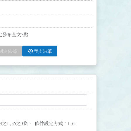
訂定發布全文5點
history
制定依據
歷史沿革
3,34之1,35之3條， 條件設定方式：1,6-