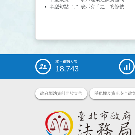
半型句點 "." 表示有「之」的條號。
本月造訪人次
:::
18,743
政府網站資料開放宣告
隱私權及資訊安全政