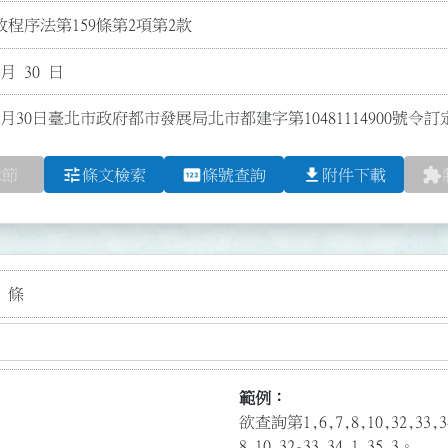
程序法第159條第2項第2款
 月 30 日
1月30日臺北市政府都市發展局北市都建字第10481114900號令
tune
pin
file_download
extension
章節
條文檢索
條號查詢
附件下載
 條
範例：
欲查詢第1,6,7,8,10,32,3
8,10,32-33,34.1,35.3。