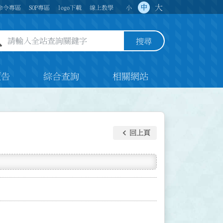
大
中
命令專區
SOP專區
logo下載
線上教學
小
全站查詢關鍵字欄位
搜尋
預告
綜合查詢
相關網站
keyboard_arrow_left
回上頁