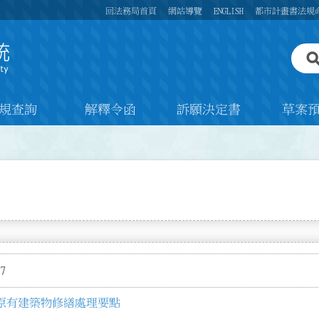
回法務局首頁
網站導覽
ENGLISH
都市計畫書法規
規查詢
解釋令函
訴願決定書
草案
7
原有建築物修繕處理要點