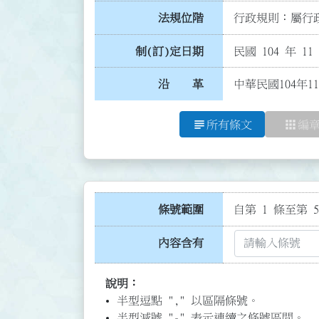
法規位階
行政規則：屬行政
制(訂)定日期
民國 104 年 11
沿 革
中華民國104年1
subject
apps
所有條文
編
條號範圍
自第 1 條至第 5
內容含有
說明：
半型逗點 "," 以區隔條號。
半型減號 "-" 表示連續之條號區間。