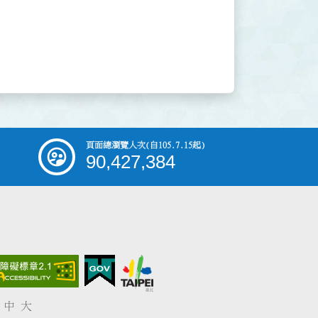
頁面總瀏覽人次
(自105.7.15起)
90,427,384
中
大