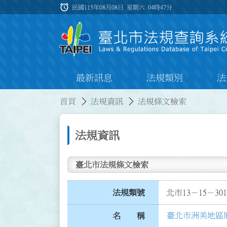
跳到主要內容
alarm
:::
民國115年08月08日 星期六
04時47分
最新訊息
法規類別
法
:::
:::
首頁
法規資訊
法規條文檢索
法規資訊
臺北市法規條文檢索
法規類號
北市13－15－301
臺北市洲美地區
名 稱