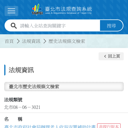
跳到主要內容
展開選單
全站查詢關鍵字欄位
搜尋
:::
:::
首頁
法規資訊
歷史法規條文檢索
keyboard_arrow_left
回上頁
法規資訊
臺北市歷史法規條文檢索
法規類號
北市08－06－3021
名 稱
臺北市政府社會局辦理老人收容安置補助計畫
非現行版本