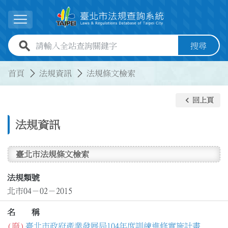
跳到主要內容
展開選單
全站查詢關鍵字欄位
搜尋
:::
:::
首頁
法規資訊
法規條文檢索
keyboard_arrow_left
回上頁
法規資訊
臺北市法規條文檢索
法規類號
北市04－02－2015
名 稱
(廢)
臺北市政府產業發展局104年度訓練進修實施計畫