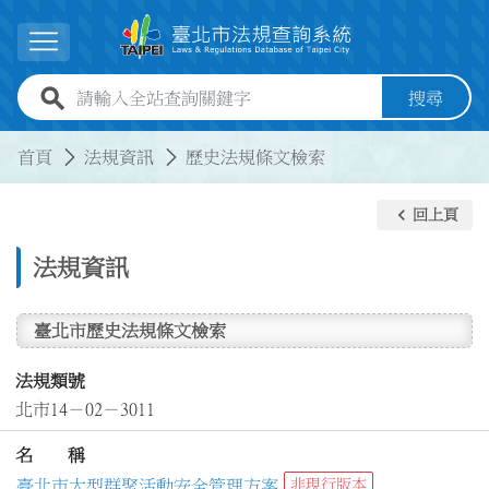
跳到主要內容
展開選單
全站查詢關鍵字欄位
搜尋
:::
:::
首頁
法規資訊
歷史法規條文檢索
keyboard_arrow_left
回上頁
法規資訊
臺北市歷史法規條文檢索
法規類號
北市14－02－3011
名 稱
臺北市大型群聚活動安全管理方案
非現行版本