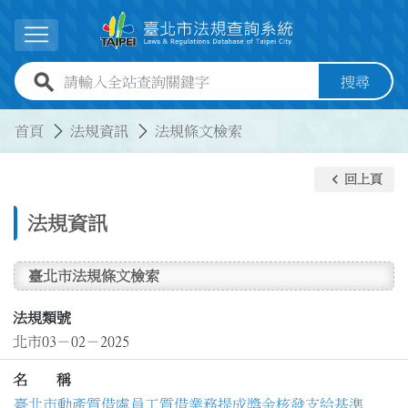
跳到主要內容
展開選單
全站查詢關鍵字欄位
搜尋
:::
:::
首頁
法規資訊
法規條文檢索
keyboard_arrow_left
回上頁
法規資訊
臺北市法規條文檢索
法規類號
北市03－02－2025
名 稱
臺北市動產質借處員工質借業務提成獎金核發支給基準