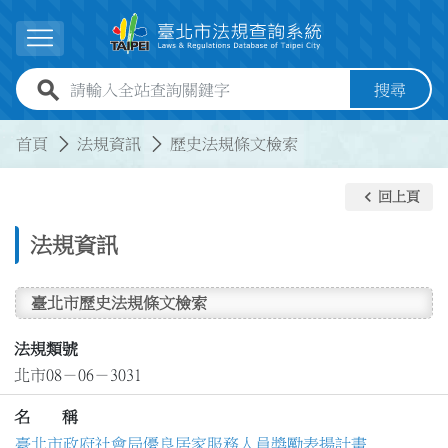
跳到主要內容
展開選單
全站查詢關鍵字欄位
搜尋
:::
:::
首頁
法規資訊
歷史法規條文檢索
keyboard_arrow_left
回上頁
法規資訊
臺北市歷史法規條文檢索
法規類號
北市08－06－3031
名 稱
臺北市政府社會局優良居家服務人員獎勵表揚計畫