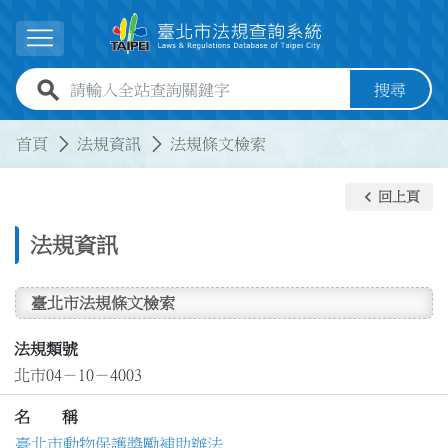
跳到主要內容
展開選單
全站查詢關鍵字欄位
搜尋
:::
:::
首頁
法規資訊
法規條文檢索
keyboard_arrow_left
回上頁
法規資訊
臺北市法規條文檢索
法規類號
北市04－10－4003
名 稱
臺北市動物保護獎勵補助辦法