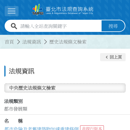
跳到主要內容
展開選單
全站查詢關鍵字欄位
搜尋
:::
:::
首頁
法規資訊
歷史法規條文檢索
keyboard_arrow_left
回上頁
法規資訊
中央歷史法規條文檢索
法規類別
都市發展類
名 稱
都市危險及老舊建築物加速重建條例
非現行版本