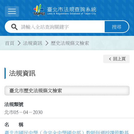
跳到主要內容
展開選單
全站查詢關鍵字欄位
搜尋
:::
:::
首頁
法規資訊
歷史法規條文檢索
keyboard_arrow_left
回上頁
法規資訊
臺北市歷史法規條文檢索
法規類號
北市05－04－2030
名 稱
臺北市國民中學（含完全中學國中部）教師每週授課節數基