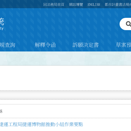
回法務局首頁
網站導覽
ENGLISH
都市計畫書法規
規查詢
解釋令函
訴願決定書
草案
8
捷運工程局捷運博物館推動小組作業要點