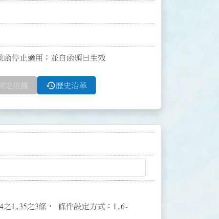
400號函停止適用；並自函頒日生效
history
制定依據
歷史沿革
3,34之1,35之3條， 條件設定方式：1,6-