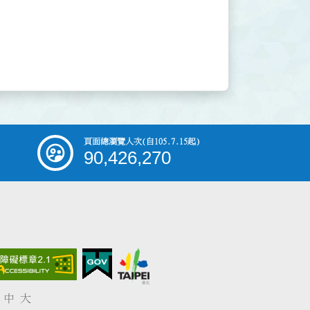
頁面總瀏覽人次
(自105.7.15起)
90,426,270
中
大