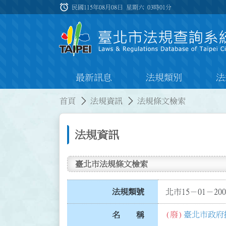
跳到主要內容
alarm
:::
民國115年08月08日 星期六
03時01分
最新訊息
法規類別
法
:::
:::
首頁
法規資訊
法規條文檢索
法規資訊
臺北市法規條文檢索
法規類號
北市15－01－200
(廢)
臺北市政府
名 稱