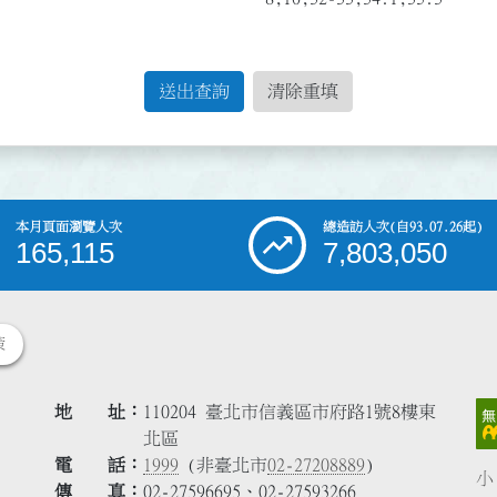
送出查詢
清除重填
本月頁面瀏覽人次
總造訪人次
(自93.07.26起)
165,115
7,803,050
策
地 址
110204 臺北市信義區市府路1號8樓東
北區
電 話
1999
(非臺北市
02-27208889
)
小
傳 真
02-27596695、02-27593266