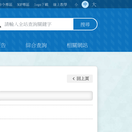
大
中
命令專區
SOP專區
logo下載
線上教學
小
全站查詢關鍵字欄位
搜尋
預告
綜合查詢
相關網站
keyboard_arrow_left
回上頁