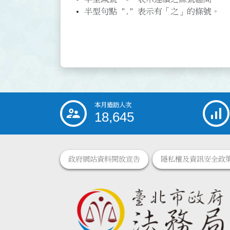
半型句點 "." 表示有「之」的條號。
本月造訪人次
:::
18,645
政府網站資料開放宣告
隱私權及資訊安全政