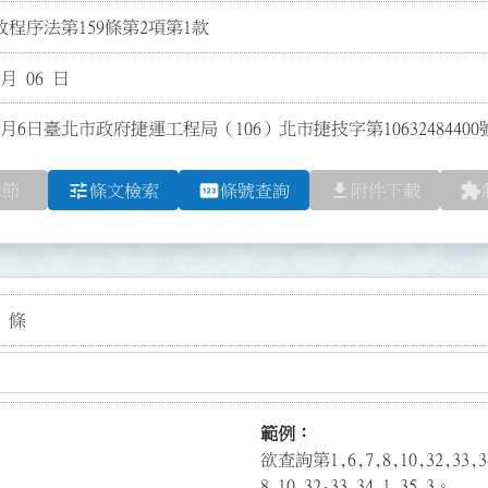
程序法第159條第2項第1款
 月 06 日
1月6日臺北市政府捷運工程局（106）北市捷技字第10632484
tune
pin
file_download
extension
章節
條文檢索
條號查詢
附件下載
 條
範例：
欲查詢第1,6,7,8,10,32,3
8,10,32-33,34.1,35.3。