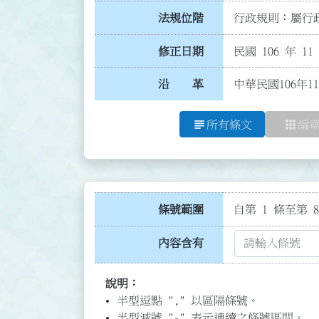
法規位階
行政規則：屬行政
修正日期
民國 106 年 11
沿 革
中華民國106年1
subject
apps
所有條文
編
條號範圍
自第 1 條至第 8
內容含有
說明：
半型逗點 "," 以區隔條號。
半型減號 "-" 表示連續之條號區間。