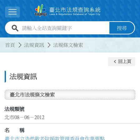
跳到主要內容
展開選單
全站查詢關鍵字欄位
搜尋
:::
:::
首頁
法規資訊
法規條文檢索
keyboard_arrow_left
回上頁
法規資訊
臺北市法規條文檢索
法規類號
北市08－06－2012
名 稱
臺北市立浩然敬老院捐款管理委員會作業要點