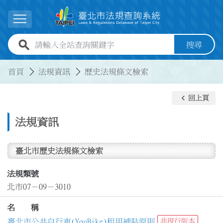
跳到主要內容
展開選單
全站查詢關鍵字欄位
搜尋
:::
:::
首頁
法規資訊
歷史法規條文檢索
keyboard_arrow_left
回上頁
法規資訊
臺北市歷史法規條文檢索
法規類號
北市07－09－3010
名 稱
臺北市公共自行車(YouBike)租用補貼原則
非現行版本