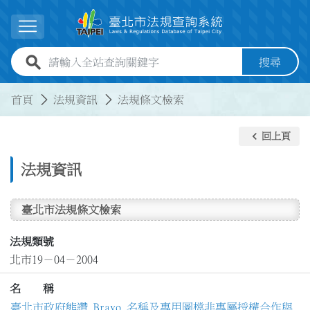
跳到主要內容
展開選單
全站查詢關鍵字欄位
搜尋
:::
:::
首頁
法規資訊
法規條文檢索
keyboard_arrow_left
回上頁
法規資訊
臺北市法規條文檢索
法規類號
北市19－04－2004
名 稱
臺北市政府熊讚 Bravo 名稱及專用圖檔非專屬授權合作與