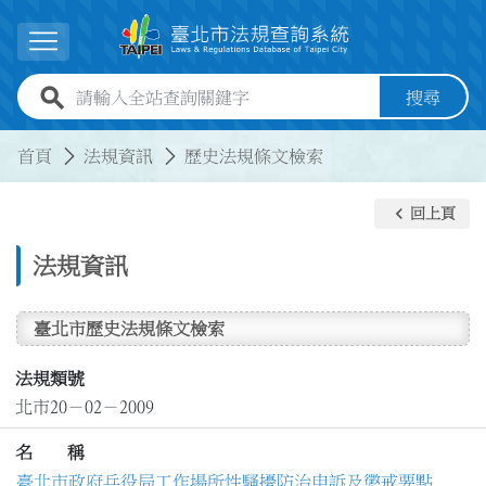
跳到主要內容
展開選單
全站查詢關鍵字欄位
搜尋
:::
:::
首頁
法規資訊
歷史法規條文檢索
keyboard_arrow_left
回上頁
法規資訊
臺北市歷史法規條文檢索
法規類號
北市20－02－2009
名 稱
臺北市政府兵役局工作場所性騷擾防治申訴及懲戒要點