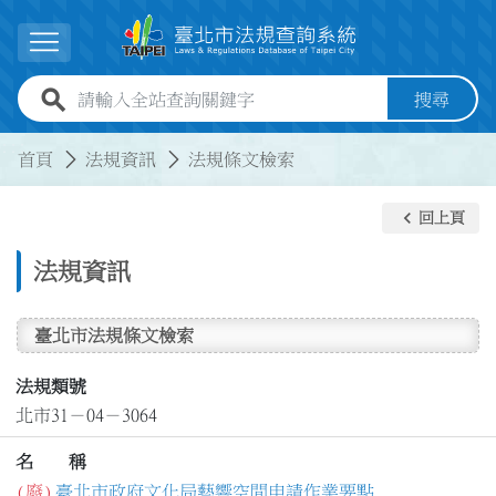
跳到主要內容
展開選單
全站查詢關鍵字欄位
搜尋
:::
:::
首頁
法規資訊
法規條文檢索
keyboard_arrow_left
回上頁
法規資訊
臺北市法規條文檢索
法規類號
北市31－04－3064
名 稱
(廢)
臺北市政府文化局藝響空間申請作業要點