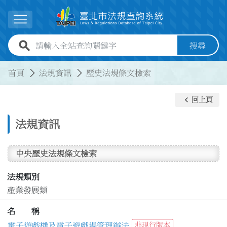
跳到主要內容
展開選單
全站查詢關鍵字欄位
搜尋
:::
:::
首頁
法規資訊
歷史法規條文檢索
keyboard_arrow_left
回上頁
法規資訊
中央歷史法規條文檢索
法規類別
產業發展類
名 稱
電子遊戲機及電子遊戲場管理辦法
非現行版本