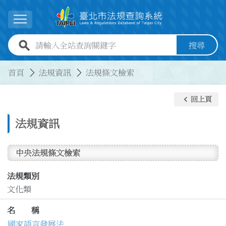
跳到主要內容
展開選單
全站查詢關鍵字欄位
搜尋
:::
:::
首頁
法規資訊
法規條文檢索
keyboard_arrow_left
回上頁
法規資訊
中央法規條文檢索
法規類別
文化類
名 稱
國家語言發展法