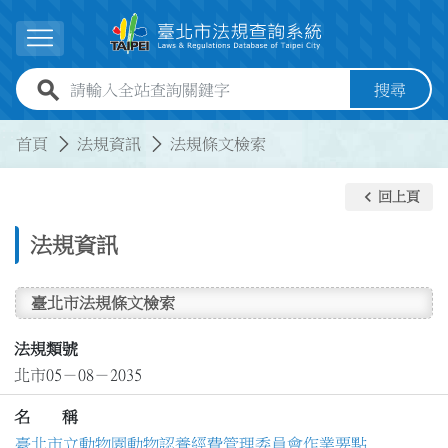
跳到主要內容
展開選單
全站查詢關鍵字欄位
搜尋
:::
:::
首頁
法規資訊
法規條文檢索
keyboard_arrow_left
回上頁
法規資訊
臺北市法規條文檢索
法規類號
北市05－08－2035
名 稱
臺北市立動物園動物認養經費管理委員會作業要點