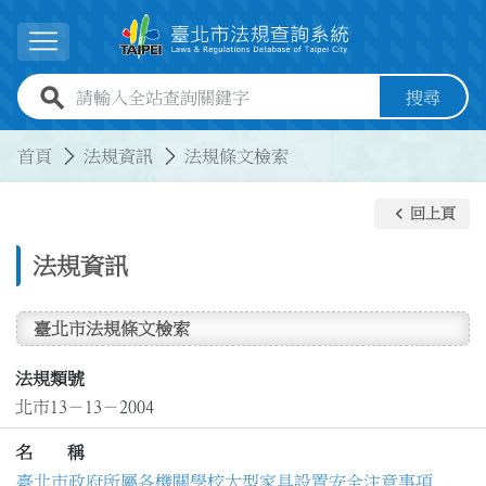
跳到主要內容
展開選單
全站查詢關鍵字欄位
搜尋
:::
:::
首頁
法規資訊
法規條文檢索
keyboard_arrow_left
回上頁
法規資訊
臺北市法規條文檢索
法規類號
北市13－13－2004
名 稱
臺北市政府所屬各機關學校大型家具設置安全注意事項