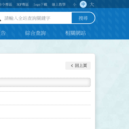
大
中
命令專區
SOP專區
logo下載
線上教學
小
全站查詢關鍵字欄位
搜尋
預告
綜合查詢
相關網站
keyboard_arrow_left
回上頁