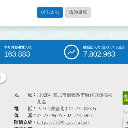
送出查詢
清除重填
本月頁面瀏覽人次
總造訪人次
(自93.07.26起)
163,883
7,802,963
策
地 址
110204 臺北市信義區市府路1號8樓東
北區
電 話
1999
(非臺北市
02-27208889
)
小
傳 真
02-27596695、02-27593266
陳情系統
https://1999.gov.taipei