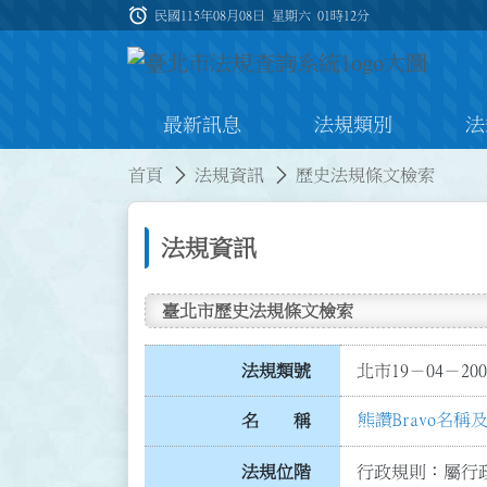
跳到主要內容
alarm
:::
民國115年08月08日 星期六
01時12分
最新訊息
法規類別
法
:::
:::
首頁
法規資訊
歷史法規條文檢索
法規資訊
臺北市歷史法規條文檢索
法規類號
北市19－04－200
熊讚Bravo名
名 稱
法規位階
行政規則：屬行政