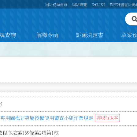
回法務局首頁
網站導覽
ENGLISH
都市計畫書法規
規查詢
解釋令函
訴願決定書
草案
5
稱及專用圖檔非專屬授權使用審查小組作業規定
非現行版本
程序法第159條第2項第1款