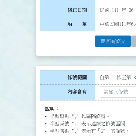
修正日期
民國 111 年 06
沿 革
中華民國111年
subject
所有條文
條號範圍
自第 1 條至第 8
內容含有
說明：
半型逗點 "," 以區隔條號。
半型減號 "-" 表示連續之條號區間。
半型句點 "." 表示有「之」的條號。