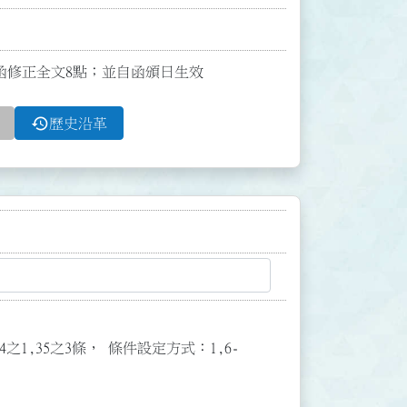
9號函修正全文8點；並自函頒日生效
history
歷史沿革
3,34之1,35之3條， 條件設定方式：1,6-