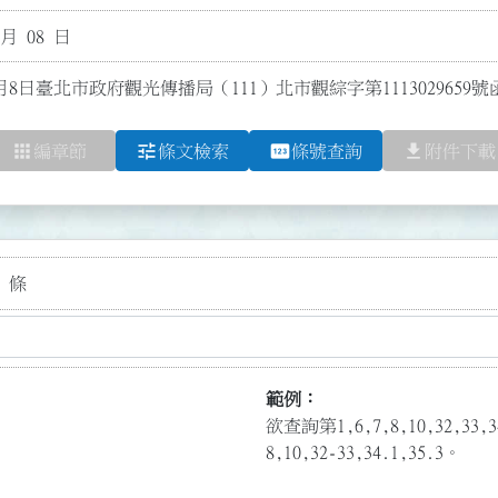
 月 08 日
6月8日臺北市政府觀光傳播局（111）北市觀綜字第111302965
apps
tune
pin
file_download
編章節
條文檢索
條號查詢
附件下載
 條
範例：
欲查詢第1,6,7,8,10,32,3
8,10,32-33,34.1,35.3。