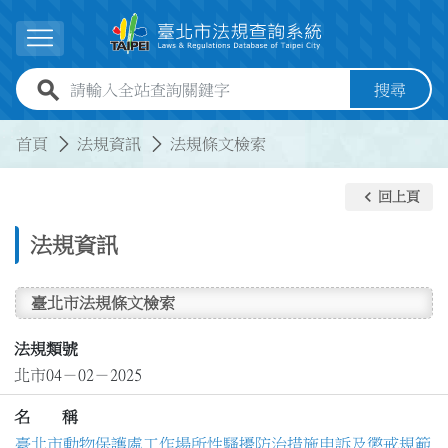
跳到主要內容
展開選單
全站查詢關鍵字欄位
搜尋
:::
:::
首頁
法規資訊
法規條文檢索
keyboard_arrow_left
回上頁
法規資訊
臺北市法規條文檢索
法規類號
北市04－02－2025
名 稱
臺北市動物保護處工作場所性騷擾防治措施申訴及懲戒規範