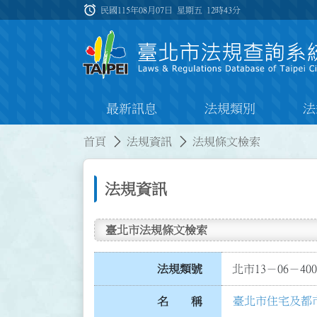
跳到主要內容
alarm
:::
民國115年08月07日 星期五
12時43分
最新訊息
法規類別
法
:::
:::
首頁
法規資訊
法規條文檢索
法規資訊
臺北市法規條文檢索
法規類號
北市13－06－400
臺北市住宅及都
名 稱