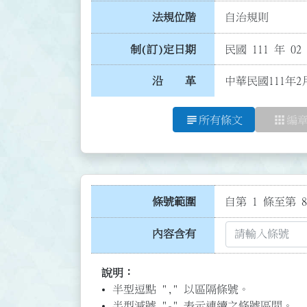
法規位階
自治規則
制(訂)定日期
民國 111 年 02
沿 革
中華民國111年2
subject
apps
所有條文
編
條號範圍
自第 1 條至第 8
內容含有
說明：
半型逗點 "," 以區隔條號。
半型減號 "-" 表示連續之條號區間。