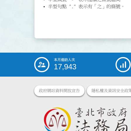
半型句點 "." 表示有「之」的條號。
本月造訪人次
:::
17,943
政府網站資料開放宣告
隱私權及資訊安全政