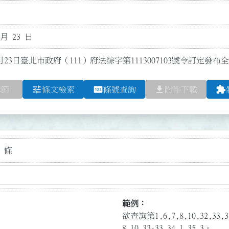
 月 23 日
月23日臺北市政府（111）府法綜字第1113007103號令訂定發
tune
pin
file_download
extension
章節
條文檢索
條號查詢
附件下載
 條
範例：
欲查詢第1,6,7,8,10,32,3
8,10,32-33,34.1,35.3。