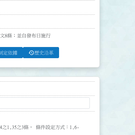
布全文8條；並自發布日施行
history
制定依據
歷史沿革
3,34之1,35之3條， 條件設定方式：1,6-