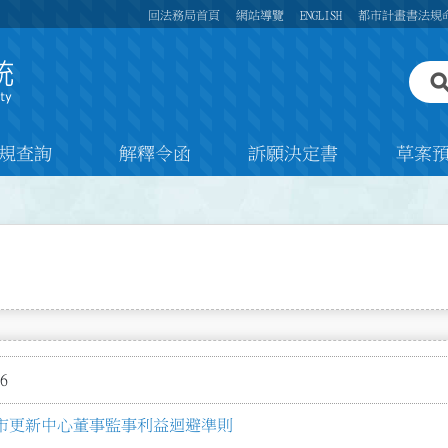
回法務局首頁
網站導覽
ENGLISH
都市計畫書法規
規查詢
解釋令函
訴願決定書
草案
6
市更新中心董事監事利益迴避準則