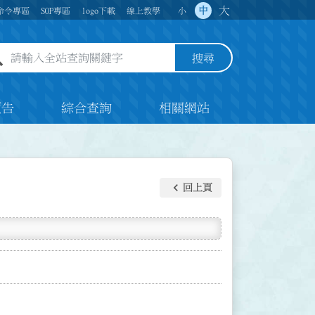
大
中
命令專區
SOP專區
logo下載
線上教學
小
全站查詢關鍵字欄位
搜尋
預告
綜合查詢
相關網站
keyboard_arrow_left
回上頁