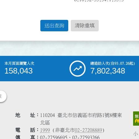
送出查詢
清除重填
本月頁面瀏覽人次
總造訪人次
(自93.07.26起)
158,043
7,802,348
策
地 址
110204 臺北市信義區市府路1號8樓東
北區
電 話
1999
(非臺北市
02-27208889
)
小
傳 真
02-27596695、02-27593266