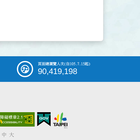
頁面總瀏覽人次
(自105.7.15起)
90,419,198
中
大