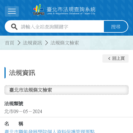
跳到主要內容
展開選單
全站查詢關鍵字欄位
搜尋
:::
:::
首頁
法規資訊
法規條文檢索
keyboard_arrow_left
回上頁
法規資訊
臺北市法規條文檢索
法規類號
北市09－05－2024
名 稱
臺北市職能發展學院個人資料保護管理要點