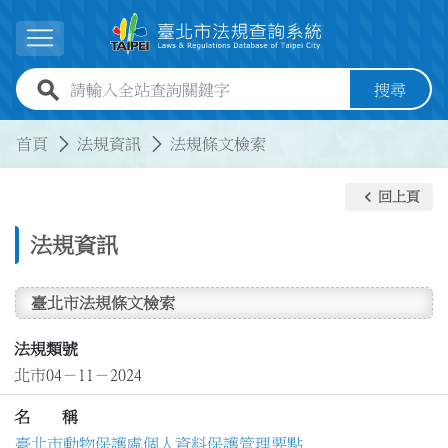
跳到主要內容
展開選單
全站查詢關鍵字欄位
搜尋
:::
:::
首頁
法規資訊
法規條文檢索
keyboard_arrow_left
回上頁
法規資訊
臺北市法規條文檢索
法規類號
北市04－11－2024
名 稱
臺北市動物保護處個人資料保護管理要點