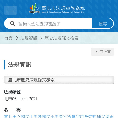
跳到主要內容
展開選單
全站查詢關鍵字欄位
搜尋
:::
:::
首頁
法規資訊
歷史法規條文檢索
keyboard_arrow_left
回上頁
法規資訊
臺北市歷史法規條文檢索
法規類號
北市05－09－2021
名 稱
臺北市立國民中學及國民小學教室冷氣使用及管理補充規定