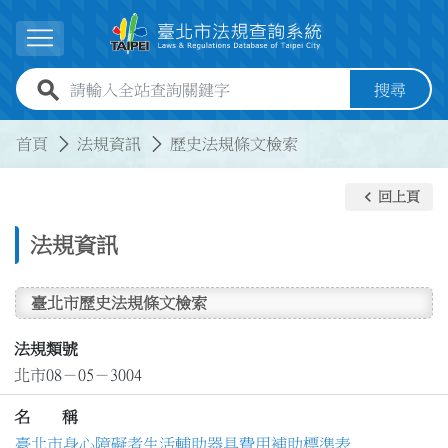
跳到主要內容
展開選單
全站查詢關鍵字欄位
搜尋
:::
:::
首頁
法規資訊
歷史法規條文檢索
keyboard_arrow_left
回上頁
法規資訊
臺北市歷史法規條文檢索
法規類號
北市08－05－3004
名 稱
臺北市身心障礙者生活輔助器具費用補助標準表