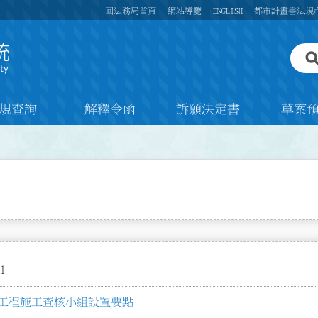
回法務局首頁
網站導覽
ENGLISH
都市計畫書法規
規查詢
解釋令函
訴願決定書
草案
1
工程施工查核小組設置要點