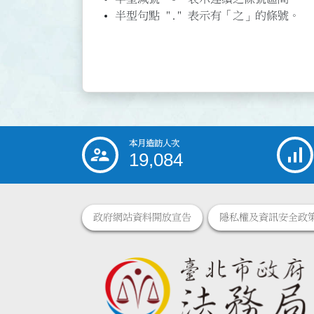
半型句點 "." 表示有「之」的條號。
本月造訪人次
:::
19,084
政府網站資料開放宣告
隱私權及資訊安全政