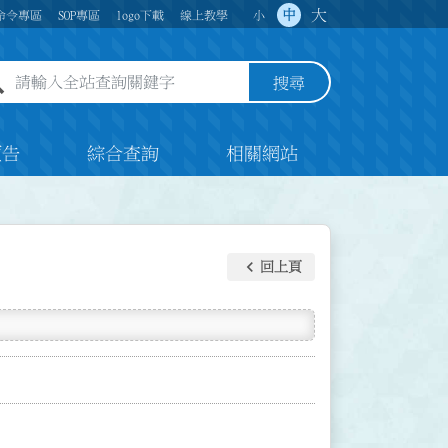
大
中
命令專區
SOP專區
logo下載
線上教學
小
全站查詢關鍵字欄位
搜尋
預告
綜合查詢
相關網站
keyboard_arrow_left
回上頁