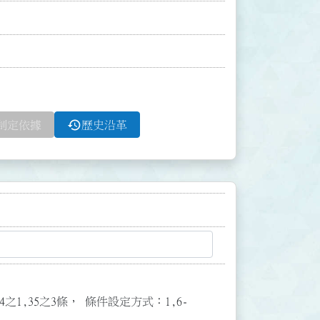
history
制定依據
歷史沿革
3,34之1,35之3條， 條件設定方式：1,6-