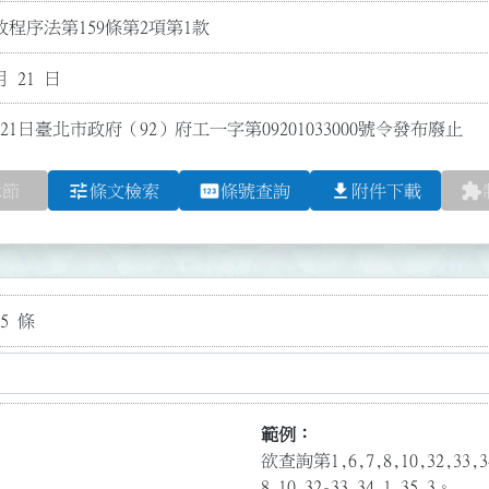
程序法第159條第2項第1款
月 21 日
21日臺北市政府（92）府工一字第09201033000號令發布廢止
tune
pin
file_download
extension
章節
條文檢索
條號查詢
附件下載
5 條
範例：
欲查詢第1,6,7,8,10,32,3
8,10,32-33,34.1,35.3。