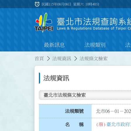
跳到主要內容
alarm
:::
民國115年08月08日 星期六
10時40分
最新訊息
法規類別
法
:::
:::
首頁
法規資訊
法規條文檢索
法規資訊
臺北市法規條文檢索
法規類號
北市06－01－202
(廢)
臺北市政府
名 稱