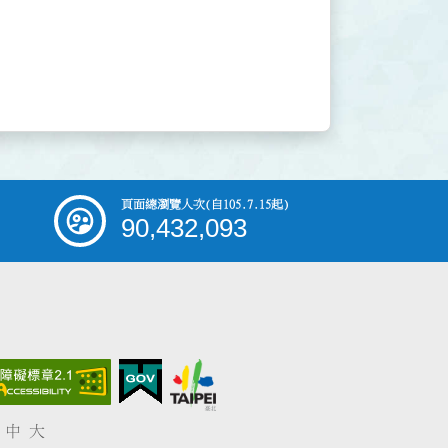
頁面總瀏覽人次
(自105.7.15起)
90,432,093
中
大