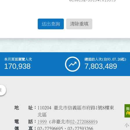
送出查詢
清除重填
本月頁面瀏覽人次
總造訪人次
(自93.07.26起)
170,938
7,803,489
策
地 址
110204 臺北市信義區市府路1號8樓東
北區
電 話
1999
(非臺北市
02-27208889
)
小
傳 真
02-27596695、02-27593266