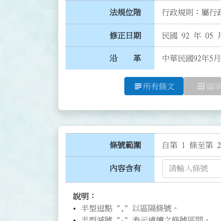
法規位階
行政規則：屬行政
修正日期
民國 92 年 05 
沿 革
中華民國92年5月
subject
apps
所有條文
編
條號範圍
自第 1 條至第 2
內容含有
說明：
半型逗點 "," 以區隔條號。
半型減號 "-" 表示連續之條號區間。