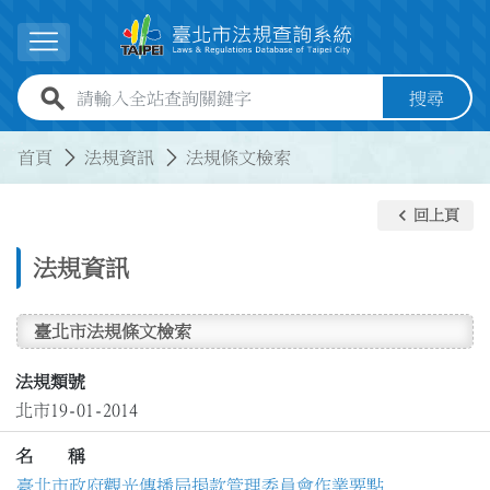
跳到主要內容
展開選單
全站查詢關鍵字欄位
搜尋
:::
:::
首頁
法規資訊
法規條文檢索
keyboard_arrow_left
回上頁
法規資訊
臺北市法規條文檢索
法規類號
北市19-01-2014
名 稱
臺北市政府觀光傳播局捐款管理委員會作業要點