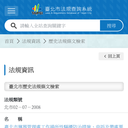
跳到主要內容
展開選單
全站查詢關鍵字欄位
搜尋
:::
:::
首頁
法規資訊
歷史法規條文檢索
keyboard_arrow_left
回上頁
法規資訊
臺北市歷史法規條文檢索
法規類號
北市02－07－2008
名 稱
臺北市殯葬管理處工作場所性騷擾防治措施、申訴及懲處要