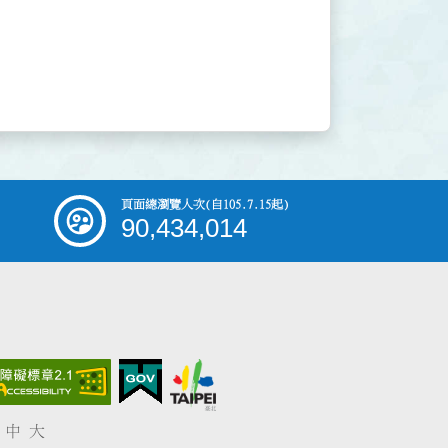
頁面總瀏覽人次
(自105.7.15起)
90,434,014
中
大