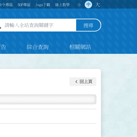
大
中
命令專區
SOP專區
logo下載
線上教學
小
全站查詢關鍵字欄位
搜尋
預告
綜合查詢
相關網站
keyboard_arrow_left
回上頁