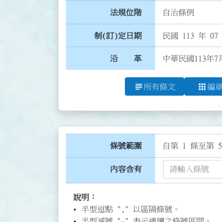
法規位階
自治條例
制(訂)定日期
民國 113 年 07
沿 革
中華民國113年7
subject
apps
所有條文
編
條號範圍
自第 1 條至第 5
內容含有
說明：
半型逗點 "," 以區隔條號。
半型減號 "-" 表示連續之條號區間。