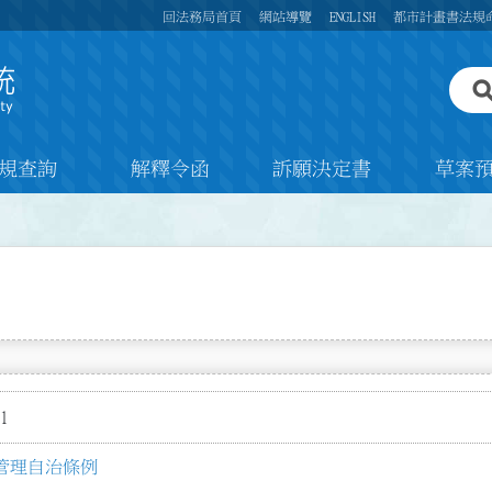
回法務局首頁
網站導覽
ENGLISH
都市計畫書法規
規查詢
解釋令函
訴願決定書
草案
1
管理自治條例