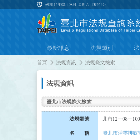
跳到主要內容
alarm
:::
民國115年08月08日 星期六
13時54分
最新訊息
法規類別
法
:::
:::
首頁
法規資訊
法規條文檢索
法規資訊
臺北市法規條文檢索
法規類號
北市12－08－100
臺北市淨零排放
名 稱