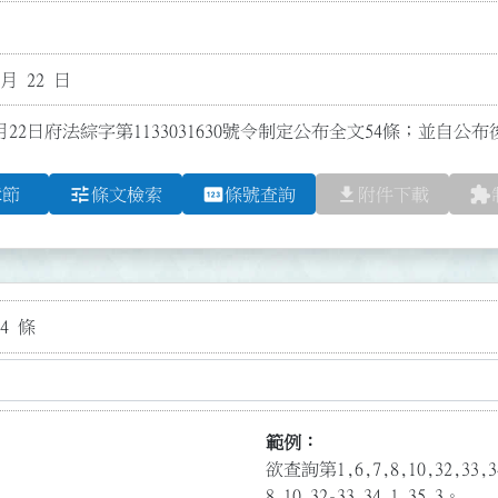
 月 22 日
月22日府法綜字第1133031630號令制定公布全文54條；並自公
tune
pin
file_download
extension
章節
條文檢索
條號查詢
附件下載
4 條
範例：
欲查詢第1,6,7,8,10,32,3
8,10,32-33,34.1,35.3。