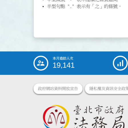
半型句點 "." 表示有「之」的條號。
本月造訪人次
:::
19,141
政府網站資料開放宣告
隱私權及資訊安全政