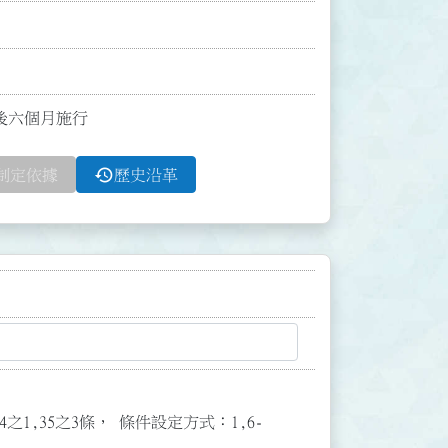
布後六個月施行
history
制定依據
歷史沿革
3,34之1,35之3條， 條件設定方式：1,6-