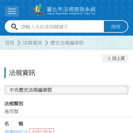
跳到主要內容
展開選單
全站查詢關鍵字欄位
搜尋
:::
:::
首頁
法規資訊
歷史法規編章節
keyboard_arrow_left
回上頁
法規資訊
中央歷史法規編章節
法規類別
通用類
名 稱
刑事訴訟法
非現行版本