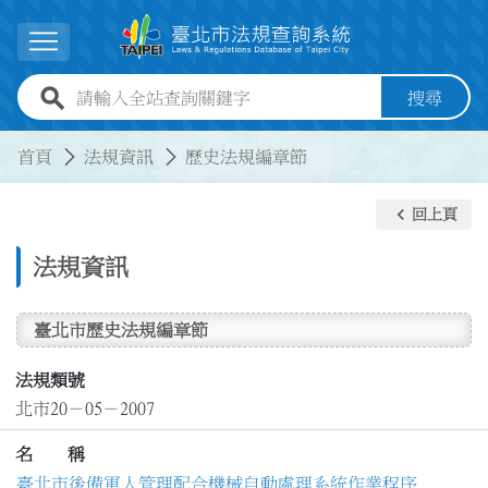
跳到主要內容
展開選單
全站查詢關鍵字欄位
搜尋
:::
:::
首頁
法規資訊
歷史法規編章節
keyboard_arrow_left
回上頁
法規資訊
臺北市歷史法規編章節
法規類號
北市20－05－2007
名 稱
臺北市後備軍人管理配合機械自動處理系統作業程序