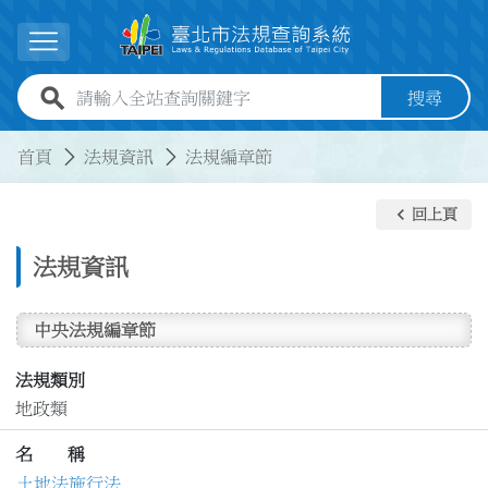
跳到主要內容
展開選單
全站查詢關鍵字欄位
搜尋
:::
:::
首頁
法規資訊
法規編章節
keyboard_arrow_left
回上頁
法規資訊
中央法規編章節
法規類別
地政類
名 稱
土地法施行法