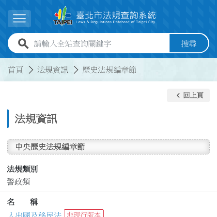
跳到主要內容
展開選單
全站查詢關鍵字欄位
搜尋
:::
:::
首頁
法規資訊
歷史法規編章節
keyboard_arrow_left
回上頁
法規資訊
中央歷史法規編章節
法規類別
警政類
名 稱
入出國及移民法
非現行版本