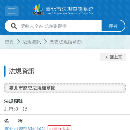
跳到主要內容
展開選單
全站查詢關鍵字欄位
搜尋
:::
:::
首頁
法規資訊
歷史法規編章節
keyboard_arrow_left
回上頁
法規資訊
臺北市歷史法規編章節
法規類號
北市80－15－
名 稱
臺北市管理娼妓辦法
非現行版本