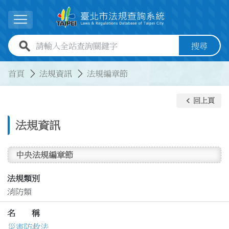
跳到主要內容
展開選單
全站查詢關鍵字欄位
搜尋
:::
:::
首頁
法規資訊
法規編章節
keyboard_arrow_left
回上頁
法規資訊
中央法規編章節
法規類別
消防類
名 稱
災害防救法