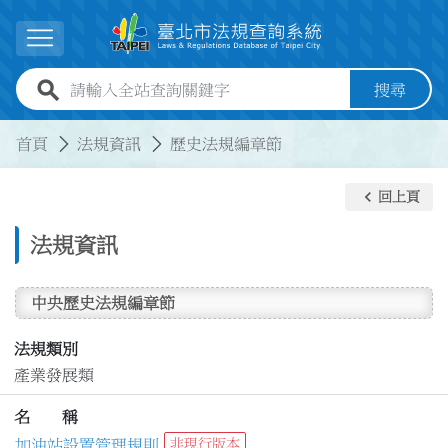
跳到主要內容
展開選單
全站查詢關鍵字欄位
搜尋
:::
:::
首頁
法規資訊
歷史法規編章節
keyboard_arrow_left
回上頁
法規資訊
中央歷史法規編章節
法規類別
產業發展類
名 稱
加油站設置管理規則
非現行版本