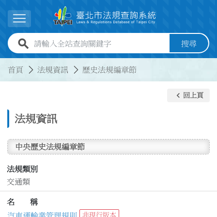
跳到主要內容
展開選單
全站查詢關鍵字欄位
搜尋
:::
:::
首頁
法規資訊
歷史法規編章節
keyboard_arrow_left
回上頁
法規資訊
中央歷史法規編章節
法規類別
交通類
名 稱
汽車運輸業管理規則
非現行版本