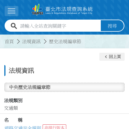
跳到主要內容
展開選單
全站查詢關鍵字欄位
搜尋
:::
:::
首頁
法規資訊
歷史法規編章節
keyboard_arrow_left
回上頁
法規資訊
中央歷史法規編章節
法規類別
交通類
名 稱
道路交通安全規則
非現行版本