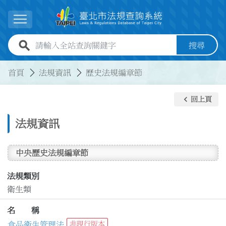
跳到主要內容
展開選單
全站查詢關鍵字欄位
搜尋
:::
:::
首頁
法規資訊
歷史法規編章節
keyboard_arrow_left
回上頁
法規資訊
中央歷史法規編章節
法規類別
衛生類
名 稱
食品衛生管理法
非現行版本