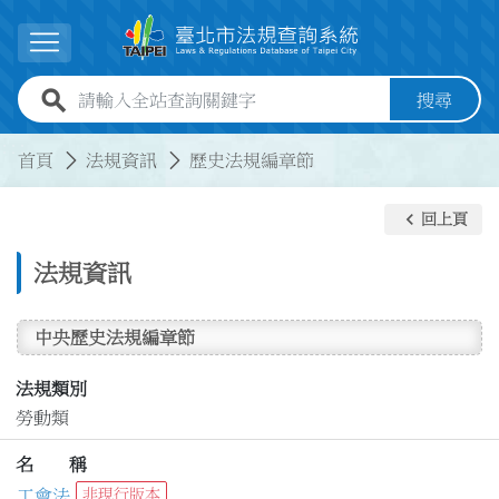
跳到主要內容
展開選單
全站查詢關鍵字欄位
搜尋
:::
:::
首頁
法規資訊
歷史法規編章節
keyboard_arrow_left
回上頁
法規資訊
中央歷史法規編章節
法規類別
勞動類
名 稱
工會法
非現行版本