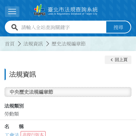
跳到主要內容
展開選單
全站查詢關鍵字欄位
搜尋
:::
:::
首頁
法規資訊
歷史法規編章節
keyboard_arrow_left
回上頁
法規資訊
中央歷史法規編章節
法規類別
勞動類
名 稱
工會法
非現行版本