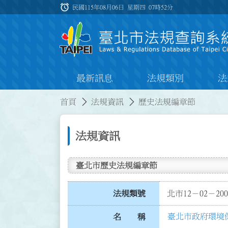
跳到主要內容
alarm
:::
民國115年08月06日 星期四
07時52分
最新訊息
法規類別
法
:::
:::
首頁
法規資訊
歷史法規編章節
法規資訊
臺北市歷史法規編章節
法規類號
北市12－02－200
臺北市政府環境
名 稱