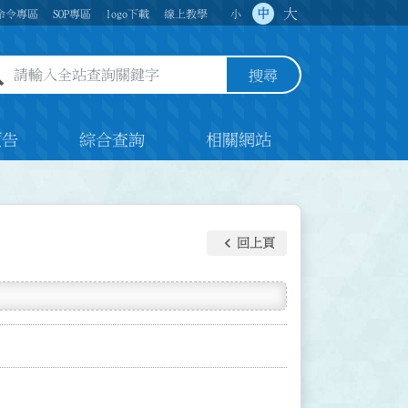
大
中
命令專區
SOP專區
logo下載
線上教學
小
全站查詢關鍵字欄位
搜尋
預告
綜合查詢
相關網站
keyboard_arrow_left
回上頁