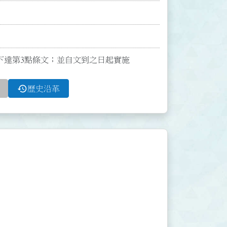
修正下達第3點條文；並自文到之日起實施
history
歷史沿革