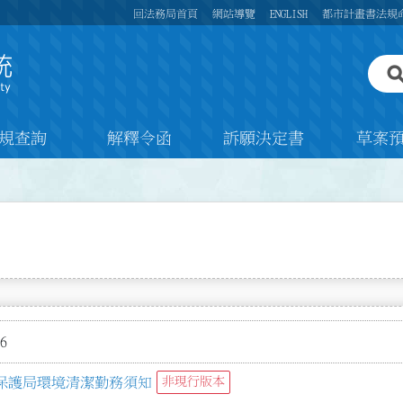
回法務局首頁
網站導覽
ENGLISH
都市計畫書法規
規查詢
解釋令函
訴願決定書
草案
6
保護局環境清潔勤務須知
非現行版本