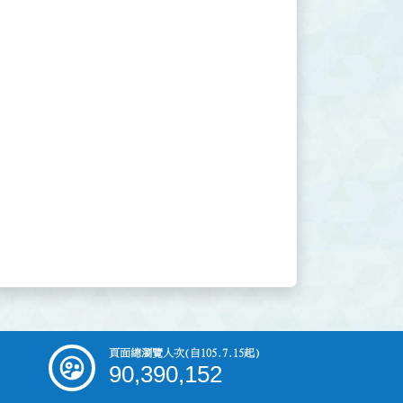
頁面總瀏覽人次
(自105.7.15起)
90,390,152