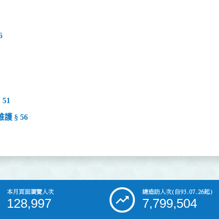
6
51
 § 56
本月頁面瀏覽人次
總造訪人次
(自93.07.26起)
128,997
7,799,504