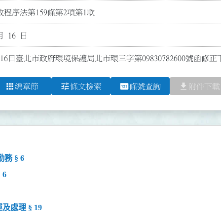
程序法第159條第2項第1款
月 16 日
月16日臺北市政府環境保護局北市環三字第09830782600號函
apps
tune
pin
file_download
編章節
條文檢索
條號查詢
附件下載
 § 6
6
處理 § 19