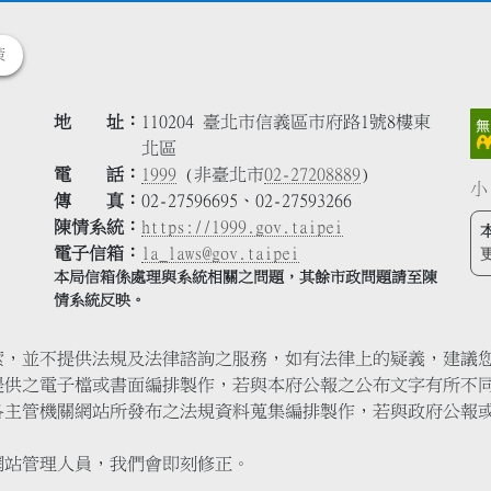
策
地 址
110204 臺北市信義區市府路1號8樓東
北區
電 話
1999
(非臺北市
02-27208889
)
小
傳 真
02-27596695、02-27593266
陳情系統
https://1999.gov.taipei
電子信箱
la_laws@gov.taipei
本局信箱係處理與系統相關之問題，其餘市政問題請至陳
情系統反映。
索，並不提供法規及法律諮詢之服務，如有法律上的疑義，建議
提供之電子檔或書面編排製作，若與本府公報之公布文字有所不
各主管機關網站所發布之法規資料蒐集編排製作，若與政府公報
網站管理人員，我們會即刻修正。