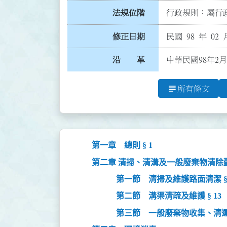
法規位階
行政規則：屬行政
修正日期
民國 98 年 02 
沿 革
中華民國98年2
subject
所有條文
第一章 總則 § 1
第二章 清掃、清溝及一般廢棄物清除勤務
第一節 清掃及維護路面清潔 § 
第二節 溝渠清疏及維護 § 13
第三節 一般廢棄物收集、清運及